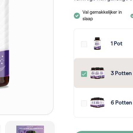
Val gemakkelijker in
slaap
1 Pot
3 Potten
6 Potten