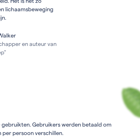
id. Het is net zo
g en lichaamsbeweging
jn.
Walker
happer en auteur van
ep"
s) gebruikten. Gebruikers werden betaald om
 per persoon verschillen.