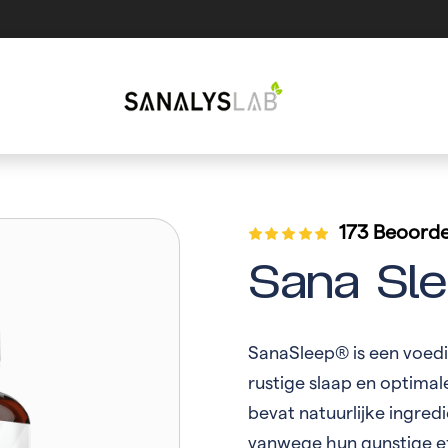
173 Beoorde
Sana Sl
SanaSleep® is een voed
rustige slaap en optimal
bevat natuurlijke ingred
vanwege hun gunstige ef