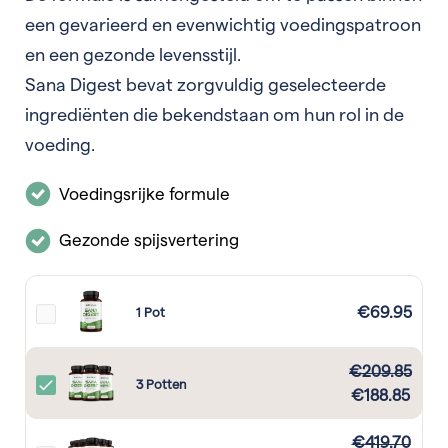
een gevarieerd en evenwichtig voedingspatroon
en een gezonde levensstijl.
Sana Digest bevat zorgvuldig geselecteerde
ingrediënten die bekendstaan om hun rol in de
voeding.
Voedingsrijke formule
Gezonde spijsvertering
€
69.95
1 Pot
€
209.85
3 Potten
€
188.85
€
419.70