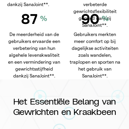
dankzij SanaJoint**.
verbeterde
gewrichtsflexibiliteit
87
90
%
%
gemeld dankzij
SanaJoint**.
De meerderheid van de
Gebruikers merkten
gebruikers ervaarde een
meer comfort op bij
verbetering van hun
dagelijkse activiteiten
algehele levenskwaliteit
zoals wandelen,
en een vermindering van
traplopen en sporten na
gewrichtsstijfheid
het gebruik van
dankzij SanaJoint**.
SanaJoint**.
Het Essentiële Belang van
Gewrichten en Kraakbeen