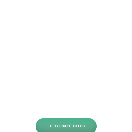
Pijn op de borst: symptomen,
oorzaken en wanneer je naar
de dokter moet
Pijn op de borst kan worden herkend als een doffe, zeurende
pijn, druk op de borst of scherpe pijn. Als je deze symptomen
ervaart, is het belangrijk om direct medische hulp te zoeken.
Het achterhalen van de oorzaak is de volgende stap naar een
effectieve behandeling. Lees hier meer. Pijn op de borst is een
LEES ONZE BLOG
[…]
Lees meer